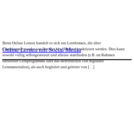
Beim Online Lernen handelt es sich um Lernformen, die über
Online Lernen mit Social Media
Computernetzwerke wie Internet bzw. Intranet praktiziert werden. Dies kann
sowohl völlig selbstgesteuert und alleine stattfinden (z.B. im Rahmen
tutorieller Lernprogramme oder das Bereitstellen von digitalen
Lernmaterialien), als auch begleitet und geleitet von […]