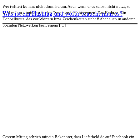
Wer twittert kommt nicht drum herum. Auch wenn er es selbst nicht nutzt, so
Was ist ein Hashtag und wofür braucht man es?
wird es ihm zumindest in den Tweets anderer begegnen: Das Hashtag. Ein
Doppelkreuz, das vor Wörtern bzw. Zeichenketten steht # Aber auch in anderen
Sozialen Netzwerken läuft einem […]
Gestern Mittag schrieb mir ein Bekannter, dass Lieferheld.de auf Facebook ein