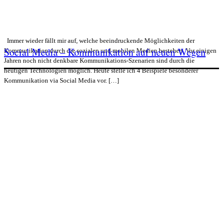
Immer wieder fällt mir auf, welche beeindruckende Möglichkeiten der
Social Media – Kommunikation auf neuen Wegen
Kommunikation durch die sozialen und mobilen Medien bestehen. Vor einigen
Jahren noch nicht denkbare Kommunikations-Szenarien sind durch die
heutigen Technologien möglich. Heute stelle ich 4 Beispiele besonderer
Kommunikation via Social Media vor. […]