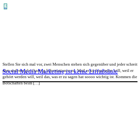
2
Stellen Sie sich mal vor, zwei Menschen stehen sich gegenüber und jeder schreit
Social Media Marketing ist keine Litfaßsäule
dem anderen gleichzeitig Informationen zu. Weil er sie loswerden will, weil er
gehört werden will, weil das, was er zu sagen hat soooo wichtig ist. Kommen die
Botschaften beim […]