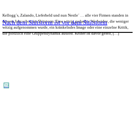
Kellogg´s, Zalando, Lieferheld und nun Nestle´ … alle vier Firmen standen in
Nach dem Shitstorm ist vor dem Shitstorm
diesem Jahr schon im Shitstorm. Eine witzig gedachte Werbeidee, die weniger
witzig aufgenommen wurde, ein kränkelndes Image oder eine einzelne Kritik,
die plötzlich eine Gruppendynamik auslöst. Keiner ist davor gefeit, […]
39