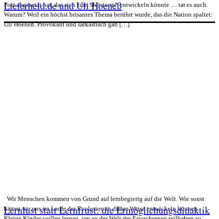
Lieferheld.de und Uli Hoeneß
Post abgesetzt hat, das sich zum Shitstorm* entwickeln könnte … tat es auch.
Warum? Weil ein höchst brisantes Thema berührt wurde, das die Nation spaltet:
Uli Hoeneß. Provokant und sarkastisch gab […]
Wir Menschen kommen von Grund auf lernbegierig auf die Welt. Wie sonst
Lernlust statt Lernfrust: die Ermöglichungsdidaktik
hätten wir uns im Laufe der Evolution in dieser Weise entwickeln können.
Kleine Kinder wollen lernen, um an der Welt der Erwachsenen teilhaben zu