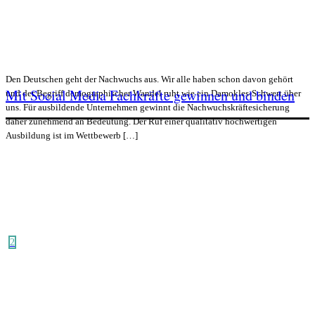
Den Deutschen geht der Nachwuchs aus. Wir alle haben schon davon gehört
Mit Social Media Fachkräfte gewinnen und binden
und der Begriff demographischer Wandel ruht wie ein Damokles-Schwert über
uns. Für ausbildende Unternehmen gewinnt die Nachwuchskräftesicherung
daher zunehmend an Bedeutung. Der Ruf einer qualitativ hochwertigen
Ausbildung ist im Wettbewerb […]
2