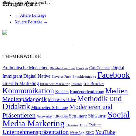
Rheinhessen. Damals war […]
Beitragsnavigation
←
Ältere Beiträge
Neuere Beiträge
→
_________________________________
THEMENWOLKE
Authentische Menschen
Digital
Cat-Content
Blended Learning
Bloggen
Facebook
Immigrant
Digital Native
Elevator Pitch
Entschleunigung
Guerilla Marketing
Iris Brucker
Influencer Marketing
Internet
Kommunikation
Medien
Kunden
Kundenorientierung
Methodik und
Medienpädagogik
MeerwasserLive
Didaktik
Moderieren und
Mitarbeiter-Schulung
Social
Präsentieren
Seminare
Shitstorm
Netzwerken
QR-Code
Media Marketing
Twitter
Threema
Tipps
Unternehmenspräsentation
YouTube
WhatsApp
XING