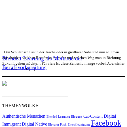
Den Schulabschluss in der Tasche oder in greifbarer Nähe und nun soll man
Blended-Learning als Methode der
entscheiden, welchen Beruf man ergreifen und welchen Weg man in Richtung
Zukunft gehen möchte… Für viele ist diese Zeit schon lange vorbei. Aber sicher
Berufsvorbereitung
ist es Ihnen noch […]
_________________________________
THEMENWOLKE
Authentische Menschen
Digital
Cat-Content
Blended Learning
Bloggen
Facebook
Immigrant
Digital Native
Elevator Pitch
Entschleunigung