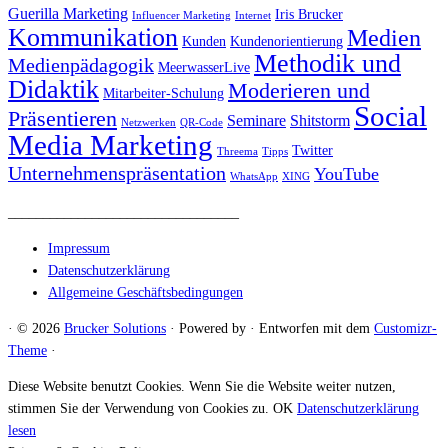
Guerilla Marketing
Iris Brucker
Influencer Marketing
Internet
Kommunikation
Medien
Kunden
Kundenorientierung
Methodik und
Medienpädagogik
MeerwasserLive
Didaktik
Moderieren und
Mitarbeiter-Schulung
Social
Präsentieren
Seminare
Shitstorm
Netzwerken
QR-Code
Media Marketing
Twitter
Threema
Tipps
Unternehmenspräsentation
YouTube
WhatsApp
XING
_________________________________
Impressum
Datenschutzerklärung
Allgemeine Geschäftsbedingungen
·
© 2026
Brucker Solutions
·
Powered by
·
Entworfen mit dem
Customizr-
Theme
·
Diese Website benutzt Cookies. Wenn Sie die Website weiter nutzen,
stimmen Sie der Verwendung von Cookies zu.
OK
Datenschutzerklärung
lesen