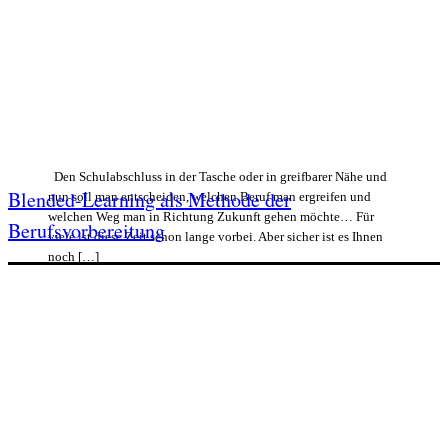
Den Schulabschluss in der Tasche oder in greifbarer Nähe und
Blended-Learning als Methode der
nun soll man entscheiden, welchen Beruf man ergreifen und
welchen Weg man in Richtung Zukunft gehen möchte… Für
Berufsvorbereitung
viele ist diese Zeit schon lange vorbei. Aber sicher ist es Ihnen
noch […]