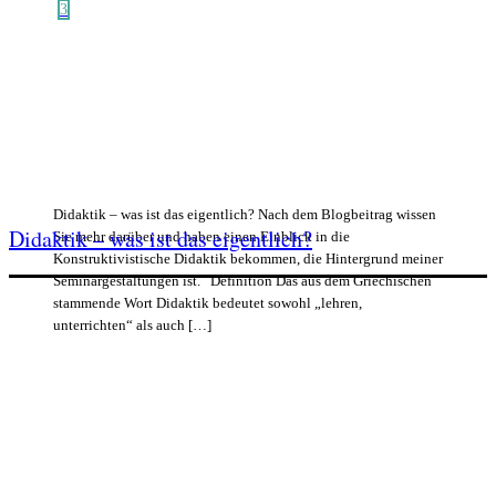
3
Didaktik – was ist das eigentlich? Nach dem Blogbeitrag wissen
Didaktik – was ist das eigentlich?
Sie mehr darüber und haben einen Einblick in die
Konstruktivistische Didaktik bekommen, die Hintergrund meiner
Seminargestaltungen ist. Definition Das aus dem Griechischen
stammende Wort Didaktik bedeutet sowohl „lehren,
unterrichten“ als auch […]