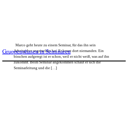
Marco geht heute zu einem Seminar, für das ihn sein
Gruppenphasen in Seminaren
Arbeitgeber angemeldet hat. Er kennt dort niemanden. Ein
bisschen aufgeregt ist er schon, weil er nicht weiß, was auf ihn
zukommt. Beim Seminar angekommen schaut er sich die
Seminarleitung und die […]