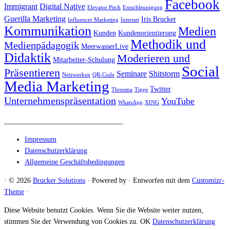
Facebook
Immigrant
Digital Native
Elevator Pitch
Entschleunigung
Guerilla Marketing
Iris Brucker
Influencer Marketing
Internet
Kommunikation
Medien
Kunden
Kundenorientierung
Methodik und
Medienpädagogik
MeerwasserLive
Didaktik
Moderieren und
Mitarbeiter-Schulung
Social
Präsentieren
Seminare
Shitstorm
Netzwerken
QR-Code
Media Marketing
Twitter
Threema
Tipps
Unternehmenspräsentation
YouTube
WhatsApp
XING
_________________________________
Impressum
Datenschutzerklärung
Allgemeine Geschäftsbedingungen
·
© 2026
Brucker Solutions
·
Powered by
·
Entworfen mit dem
Customizr-
Theme
·
Diese Website benutzt Cookies. Wenn Sie die Website weiter nutzen,
stimmen Sie der Verwendung von Cookies zu.
OK
Datenschutzerklärung