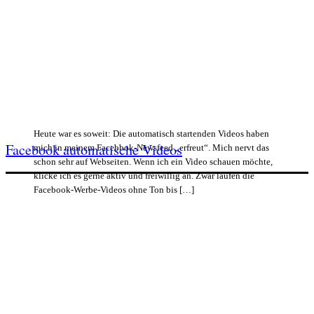
Heute war es soweit: Die automatisch startenden Videos haben
Facebook automatische Videos
mich in meinem Facebbok-Newsfeed „erfreut“. Mich nervt das
schon sehr auf Webseiten. Wenn ich ein Video schauen möchte,
klicke ich es gerne aktiv und freiwillig an. Zwar laufen die
Facebook-Werbe-Videos ohne Ton bis […]