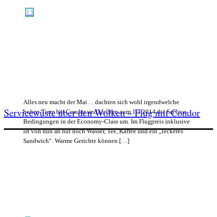
13
Alles neu macht der Mai… dachten sich wohl irgendwelche
Servicewüste über den Wolken – Flug mit Condor
hohen Tiere bei Condor und stellten zum 1.5.2014 die Service-
Bedingungen in der Economy-Class um. Im Flugpreis inklusive
ist von nun an nur noch Wasser, Tee, Kaffee und ein „leckeres
Sandwich“. Warme Gerichte können […]