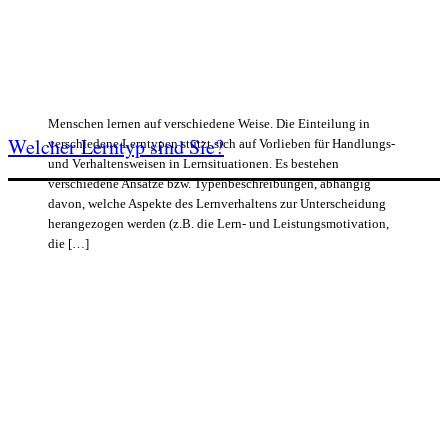
Menschen lernen auf verschiedene Weise. Die Einteilung in
Welcher Lerntyp sind Sie?
verschiedene Lerntypen stützt sich auf Vorlieben für Handlungs-
und Verhaltensweisen in Lernsituationen. Es bestehen
verschiedene Ansätze bzw. Typenbeschreibungen, abhängig
davon, welche Aspekte des Lernverhaltens zur Unterscheidung
herangezogen werden (z.B. die Lern- und Leistungsmotivation,
die […]