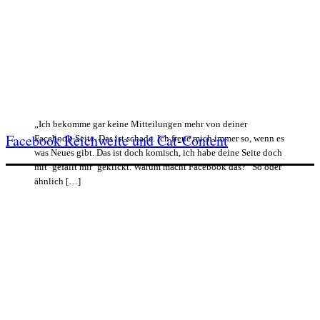
„Ich bekomme gar keine Mitteilungen mehr von deiner
Facebook Reichweite und Cat-Content
Facebook-Seite. Das ist schade. Ich freue mich immer so, wenn es
was Neues gibt. Das ist doch komisch, ich habe deine Seite doch
mit ´gefällt mir´ geklickt. Warum macht Facebook das?“ So oder
ähnlich […]