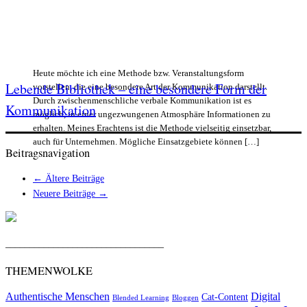
Heute möchte ich eine Methode bzw. Veranstaltungsform
Lebende Bibliothek – eine besondere Form der
vorstellen, die eine besondere Art der Kommunikation darstellt.
Durch zwischenmenschliche verbale Kommunikation ist es
Kommunikation
möglich, in einer ungezwungenen Atmosphäre Informationen zu
erhalten. Meines Erachtens ist die Methode vielseitig einsetzbar,
auch für Unternehmen. Mögliche Einsatzgebiete können […]
Beitragsnavigation
←
Ältere Beiträge
Neuere Beiträge
→
_________________________________
THEMENWOLKE
Authentische Menschen
Digital
Cat-Content
Blended Learning
Bloggen