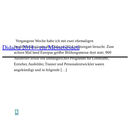
Vergangene Woche habe ich mit zwei ehemaligen
Didacta 2014 – ein Messebesuch
Studienkolleginnen die Didacta 2014 in Stuttgart besucht. Zum
achten Mal fand Europas größte Bildungsmesse dort statt. 900
Aussteller sowie ein umfangreiches Programm für Lehrkräfte,
Erzieher, Ausbilder, Trainer und Personalentwickler waren
angekündigt und in folgende […]
2