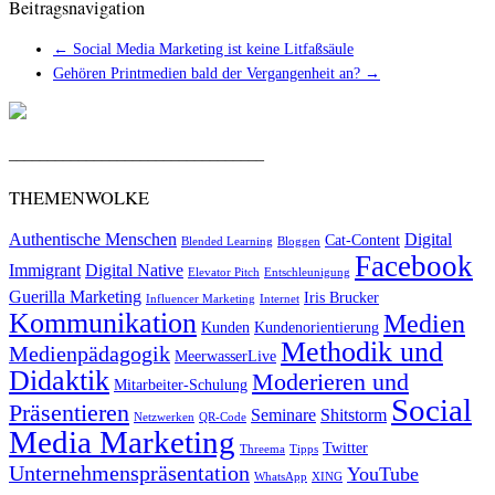
Beitragsnavigation
←
Social Media Marketing ist keine Litfaßsäule
Gehören Printmedien bald der Vergangenheit an?
→
_________________________________
THEMENWOLKE
Authentische Menschen
Digital
Cat-Content
Blended Learning
Bloggen
Facebook
Immigrant
Digital Native
Elevator Pitch
Entschleunigung
Guerilla Marketing
Iris Brucker
Influencer Marketing
Internet
Kommunikation
Medien
Kunden
Kundenorientierung
Methodik und
Medienpädagogik
MeerwasserLive
Didaktik
Moderieren und
Mitarbeiter-Schulung
Social
Präsentieren
Seminare
Shitstorm
Netzwerken
QR-Code
Media Marketing
Twitter
Threema
Tipps
Unternehmenspräsentation
YouTube
WhatsApp
XING